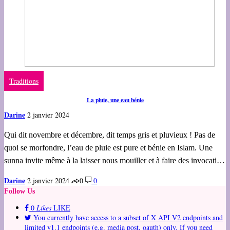
Traditions
La pluie, une eau bénie
Darine
2 janvier 2024
Qui dit novembre et décembre, dit temps gris et pluvieux ! Pas de
quoi se morfondre, l’eau de pluie est pure et bénie en Islam. Une
sunna invite même à la laisser nous mouiller et à faire des invocati…
Darine
2 janvier 2024
0
0
Follow Us
0
Likes
LIKE
You currently have access to a subset of X API V2 endpoints and
limited v1.1 endpoints (e.g. media post, oauth) only. If you need