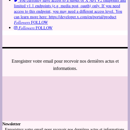
You currently have access to a subset of X API V2 endpoints and
limited v1.1 endpoints (e.g. media post, oauth) only. If you need
access to this endpoint, you may need a different access level. You
can learn more here: https://developer.x.com/en/portal/product
Followers
FOLLOW
Followers
FOLLOW
Enregistrer votre email pour recevoir nos dernières actus et
informations.
Newsletter
Enregistrez votre email pour recevoir nos dernières actus et informations.