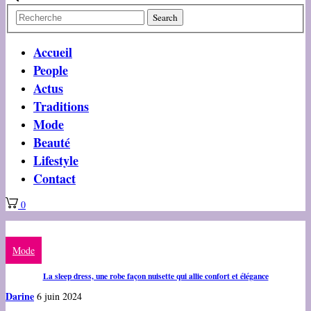
Accueil
People
Actus
Traditions
Mode
Beauté
Lifestyle
Contact
0
Mode
La sleep dress, une robe façon nuisette qui allie confort et élégance
Darine
6 juin 2024