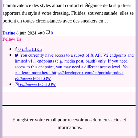
L’ambivalence des styles alliant confort et élégance de la slip dress
apportera du style à votre dressing. Fluides, souvent satinée, elles se
portent en toutes circonstances avec des sneakers en…
Darine
6 juin 2024
0
0
Follow Us
0
Likes
LIKE
You currently have access to a subset of X API V2 endpoints and
limited v1.1 endpoints (e.g. media post, oauth) only. If you need
access to this endpoint, you may need a different access level. You
can learn more here: https://developer.x.com/en/portal/product
Followers
FOLLOW
Followers
FOLLOW
Enregistrer votre email pour recevoir nos dernières actus et
informations.