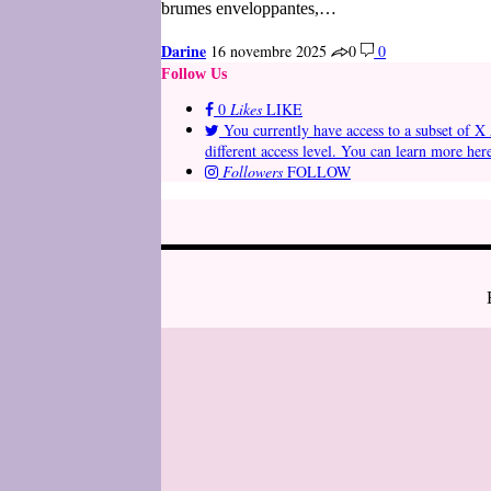
brumes enveloppantes,…
Darine
16 novembre 2025
0
0
Follow Us
0
Likes
LIKE
You currently have access to a subset of X 
different access level. You can learn more her
Followers
FOLLOW