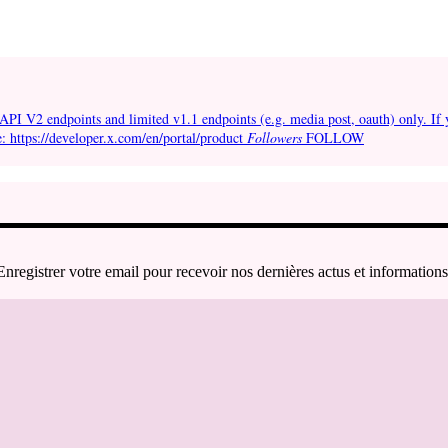
API V2 endpoints and limited v1.1 endpoints (e.g. media post, oauth) only. If 
e: https://developer.x.com/en/portal/product
Followers
FOLLOW
Enregistrer votre email pour recevoir nos dernières actus et informations