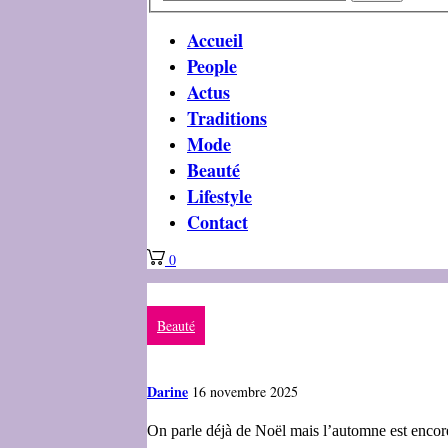
Accueil
People
Actus
Traditions
Mode
Beauté
Lifestyle
Contact
0
Beauté
Darine
16 novembre 2025
On parle déjà de Noël mais l’automne est encore 