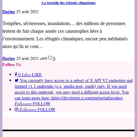
La tragédie des réfugiés climatiques
Darine
25 août 2021
Tempêtes, sécheresses, inondations… des millions de personnes
tentent de fuir chaque année ces catastrophes liées à
l’environnement. Les réfugiés climatiques, encore peu médiatisés
alors qu’ils se com…
Darine
25 août 2021
0
0
Follow Us
0
Likes
LIKE
You currently have access to a subset of X API V2 endpoints and
limited v1.1 endpoints (e.g. media post, oauth) only. If you need
access to this endpoint, you may need a different access level. You
can learn more here: https://developer.x.com/en/portal/product
Followers
FOLLOW
Followers
FOLLOW