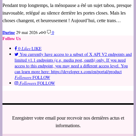
Pendant trop longtemps, la ménopause a été un sujet tabou, presque
inavouable, relégué au silence derrière les portes closes. Mais les
choses changent, et heureusement ! Aujourd’hui, cette trans…
Darine
29 mai 2026
0
0
Follow Us
0
Likes
LIKE
You currently have access to a subset of X API V2 endpoints and
limited v1.1 endpoints (e.g. media post, oauth) only. If you need
access to this endpoint, you may need a different access level. You
can learn more here: https://developer.x.com/en/portal/product
Followers
FOLLOW
Followers
FOLLOW
Enregistrer votre email pour recevoir nos dernières actus et
informations.