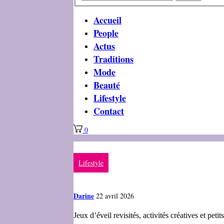
Accueil
People
Actus
Traditions
Mode
Beauté
Lifestyle
Contact
0
Lifestyle
Darine
22 avril 2026
Jeux d’éveil revisités, activités créatives et pe