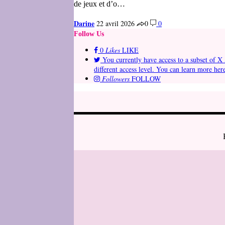
de jeux et d’o…
Darine
22 avril 2026
0
0
Follow Us
0
Likes
LIKE
You currently have access to a subset of X 
different access level. You can learn more her
Followers
FOLLOW