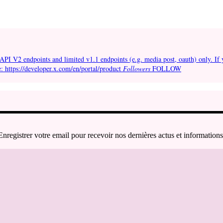
API V2 endpoints and limited v1.1 endpoints (e.g. media post, oauth) only. If 
e: https://developer.x.com/en/portal/product
Followers
FOLLOW
Enregistrer votre email pour recevoir nos dernières actus et informations