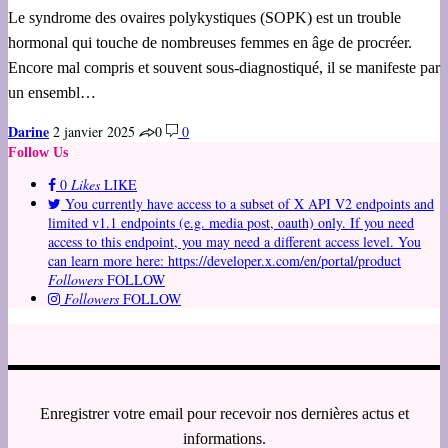
Le syndrome des ovaires polykystiques (SOPK) est un trouble
hormonal qui touche de nombreuses femmes en âge de procréer.
Encore mal compris et souvent sous-diagnostiqué, il se manifeste par
un ensembl…
Darine
2 janvier 2025
0
0
Follow Us
0
Likes
LIKE
You currently have access to a subset of X API V2 endpoints and
limited v1.1 endpoints (e.g. media post, oauth) only. If you need
access to this endpoint, you may need a different access level. You
can learn more here: https://developer.x.com/en/portal/product
Followers
FOLLOW
Followers
FOLLOW
Enregistrer votre email pour recevoir nos dernières actus et
informations.