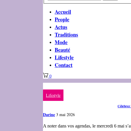
Accueil
People
Actus
Traditions
Mode
Beauté
Lifestyle
Contact
0
Lifestyle
Célebrez 
Darine
3 mai 2026
A noter dans vos agendas, le mercredi 6 mai s’a