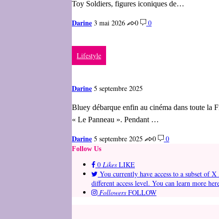
Toy Soldiers, figures iconiques de…
Darine
3 mai 2026
0
0
Lifestyle
Darine
5 septembre 2025
Bluey débarque enfin au cinéma dans toute la Fr
« Le Panneau ». Pendant …
Darine
5 septembre 2025
0
0
Follow Us
0
Likes
LIKE
You currently have access to a subset of X 
different access level. You can learn more her
Followers
FOLLOW