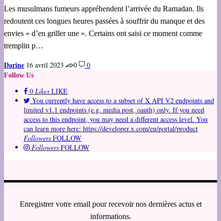
Les musulmans fumeurs appréhendent l’arrivée du Ramadan. Ils
redoutent ces longues heures passées à souffrir du manque et des
envies « d’en griller une ». Certains ont saisi ce moment comme
tremplin p…
Darine
16 avril 2023
0
0
Follow Us
0
Likes
LIKE
You currently have access to a subset of X API V2 endpoints and
limited v1.1 endpoints (e.g. media post, oauth) only. If you need
access to this endpoint, you may need a different access level. You
can learn more here: https://developer.x.com/en/portal/product
Followers
FOLLOW
Followers
FOLLOW
Enregistrer votre email pour recevoir nos dernières actus et
informations.