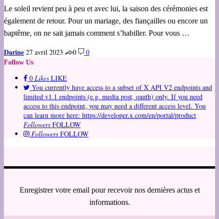
Le soleil revient peu à peu et avec lui, la saison des cérémonies est
également de retour. Pour un mariage, des fiançailles ou encore un
baptême, on ne sait jamais comment s’habiller. Pour vous …
Darine
27 avril 2023
0
0
Follow Us
0
Likes
LIKE
You currently have access to a subset of X API V2 endpoints and
limited v1.1 endpoints (e.g. media post, oauth) only. If you need
access to this endpoint, you may need a different access level. You
can learn more here: https://developer.x.com/en/portal/product
Followers
FOLLOW
Followers
FOLLOW
Enregistrer votre email pour recevoir nos dernières actus et
informations.