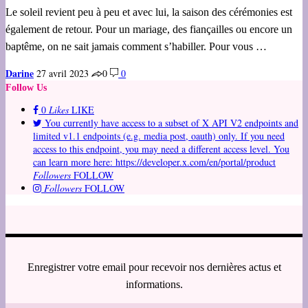
Le soleil revient peu à peu et avec lui, la saison des cérémonies est
également de retour. Pour un mariage, des fiançailles ou encore un
baptême, on ne sait jamais comment s’habiller. Pour vous …
Darine
27 avril 2023
0
0
Follow Us
0
Likes
LIKE
You currently have access to a subset of X API V2 endpoints and
limited v1.1 endpoints (e.g. media post, oauth) only. If you need
access to this endpoint, you may need a different access level. You
can learn more here: https://developer.x.com/en/portal/product
Followers
FOLLOW
Followers
FOLLOW
Enregistrer votre email pour recevoir nos dernières actus et
informations.