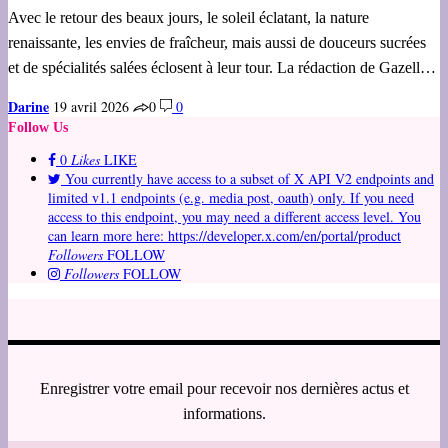
Avec le retour des beaux jours, le soleil éclatant, la nature
renaissante, les envies de fraîcheur, mais aussi de douceurs sucrées
et de spécialités salées éclosent à leur tour. La rédaction de Gazell…
Darine
19 avril 2026
0
0
Follow Us
0
Likes
LIKE
You currently have access to a subset of X API V2 endpoints and
limited v1.1 endpoints (e.g. media post, oauth) only. If you need
access to this endpoint, you may need a different access level. You
can learn more here: https://developer.x.com/en/portal/product
Followers
FOLLOW
Followers
FOLLOW
Enregistrer votre email pour recevoir nos dernières actus et
informations.