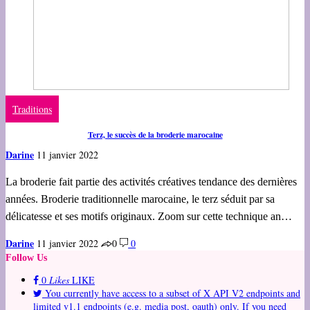
Traditions
Terz, le succès de la broderie marocaine
Darine
11 janvier 2022
La broderie fait partie des activités créatives tendance des dernières
années. Broderie traditionnelle marocaine, le terz séduit par sa
délicatesse et ses motifs originaux. Zoom sur cette technique an…
Darine
11 janvier 2022
0
0
Follow Us
0
Likes
LIKE
You currently have access to a subset of X API V2 endpoints and
limited v1.1 endpoints (e.g. media post, oauth) only. If you need