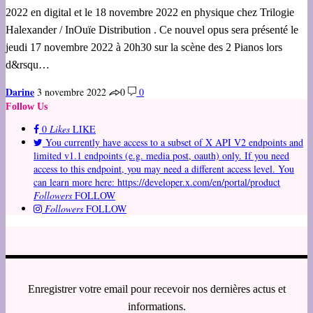
2022 en digital et le 18 novembre 2022 en physique chez Trilogie
Halexander / InOuïe Distribution . Ce nouvel opus sera présenté le
jeudi 17 novembre 2022 à 20h30 sur la scène des 2 Pianos lors
d&rsqu…
Darine
3 novembre 2022
0
0
Follow Us
0
Likes
LIKE
You currently have access to a subset of X API V2 endpoints and
limited v1.1 endpoints (e.g. media post, oauth) only. If you need
access to this endpoint, you may need a different access level. You
can learn more here: https://developer.x.com/en/portal/product
Followers
FOLLOW
Followers
FOLLOW
Enregistrer votre email pour recevoir nos dernières actus et
informations.