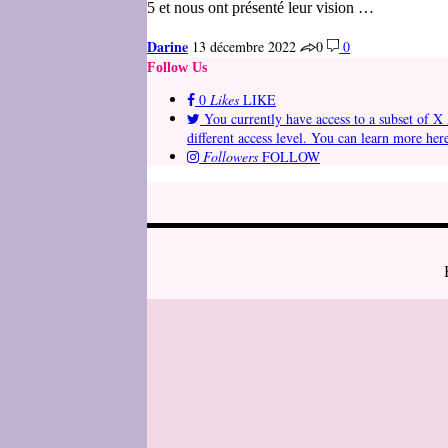
5 et nous ont présenté leur vision …
Darine
13 décembre 2022
0
0
Follow Us
0
Likes
LIKE
You currently have access to a subset of X 
different access level. You can learn more her
Followers
FOLLOW