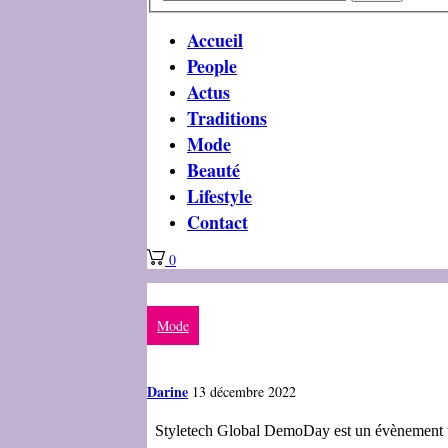
Accueil
People
Actus
Traditions
Mode
Beauté
Lifestyle
Contact
0
Mode
Darine
13 décembre 2022
Styletech Global DemoDay est un évènement uni