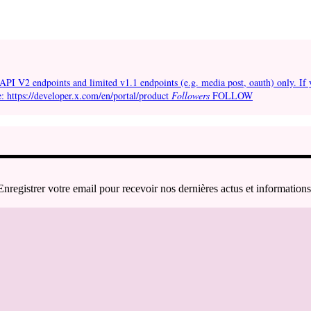
API V2 endpoints and limited v1.1 endpoints (e.g. media post, oauth) only. If 
e: https://developer.x.com/en/portal/product
Followers
FOLLOW
Enregistrer votre email pour recevoir nos dernières actus et informations