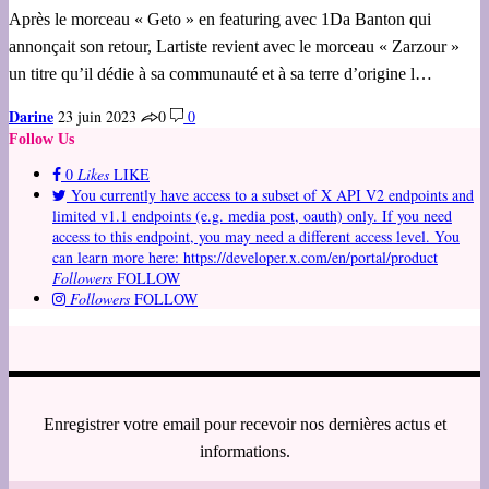
Après le morceau « Geto » en featuring avec 1Da Banton qui
annonçait son retour, Lartiste revient avec le morceau « Zarzour »
un titre qu’il dédie à sa communauté et à sa terre d’origine l…
Darine
23 juin 2023
0
0
Follow Us
0
Likes
LIKE
You currently have access to a subset of X API V2 endpoints and
limited v1.1 endpoints (e.g. media post, oauth) only. If you need
access to this endpoint, you may need a different access level. You
can learn more here: https://developer.x.com/en/portal/product
Followers
FOLLOW
Followers
FOLLOW
Enregistrer votre email pour recevoir nos dernières actus et
informations.