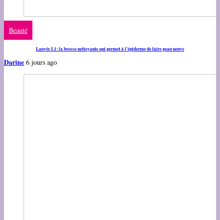
Beauté
Lauvée L1: la brosse nettoyante qui permet à l’épiderme de faire peau neuve
Darine
6 jours ago