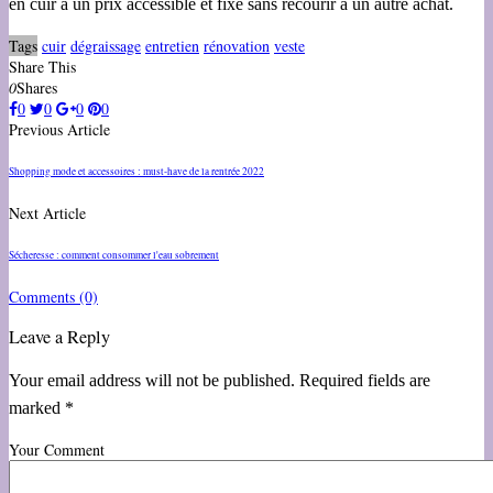
en cuir à un prix accessible et fixe sans recourir à un autre achat.
Tags
cuir
dégraissage
entretien
rénovation
veste
Share This
0
Shares
0
0
0
0
Previous Article
Shopping mode et accessoires : must-have de la rentrée 2022
Next Article
Sécheresse : comment consommer l'eau sobrement
Comments
(0)
Leave a Reply
Your email address will not be published. Required fields are
marked *
Your Comment