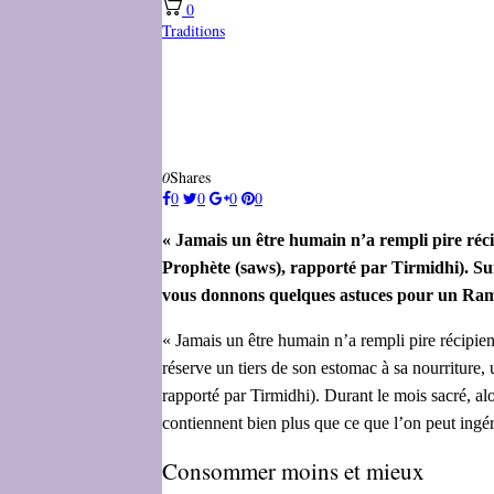
0
Traditions
0
Shares
0
0
0
0
« Jamais un être humain n’a rempli pire réci
Prophète (saws), rapporté par Tirmidhi). S
vous donnons quelques astuces pour un Rama
« Jamais un être humain n’a rempli pire récipien
réserve un tiers de son estomac à sa nourriture, u
rapporté par Tirmidhi). Durant le mois sacré, al
contiennent bien plus que ce que l’on peut ingére
Consommer moins et mieux