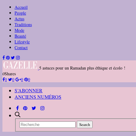
Accueil
People
Actus
Traditions
Mode
Beauté
Lifestyle
Contact
5 astuces pour un Ramadan plus éthique et écolo !
0
Shares
0
0
0
0
S’ABONNER
ANCIENS NUMÉROS