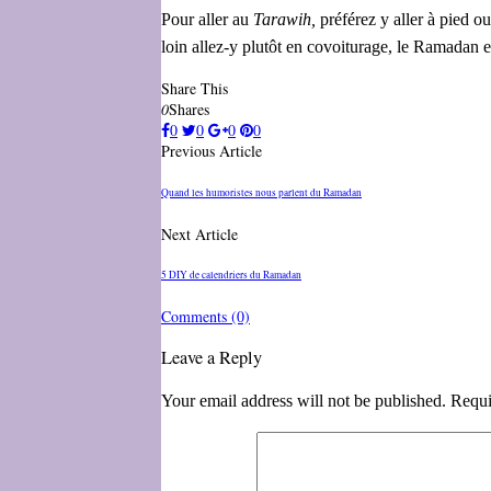
Pour aller au
Tarawih,
préférez y aller à pied ou
loin allez-y plutôt en covoiturage, le Ramadan e
Share This
0
Shares
0
0
0
0
Previous Article
Quand les humoristes nous parlent du Ramadan
Next Article
5 DIY de calendriers du Ramadan
Comments
(0)
Leave a Reply
Your email address will not be published. Requi