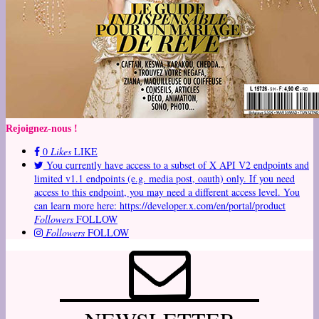
Rejoignez-nous !
0
Likes
LIKE
You currently have access to a subset of X API V2 endpoints and
limited v1.1 endpoints (e.g. media post, oauth) only. If you need
access to this endpoint, you may need a different access level. You
can learn more here: https://developer.x.com/en/portal/product
Followers
FOLLOW
Followers
FOLLOW