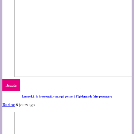
Beauté
Lauvée L1: la brosse nettoyante qui permet à l’épiderme de faire peau neuve
Darine
6 jours ago