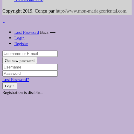
Copyright 2019. Conçu par
http://www.mon-mariageoriental.com
.
Lost Password
Back ⟶
Login
Register
Get new password
Lost Password?
Login
Registration is disabled.