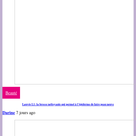
Beauté
Lauvée L1: la brosse nettoyante qui permet à l’épiderme de faire peau neuve
Darine
7 jours ago