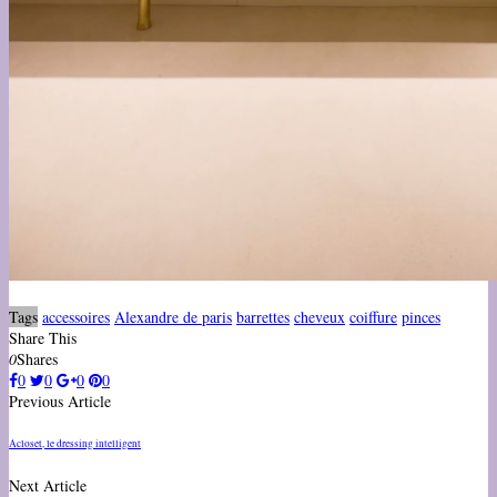
Tags
accessoires
Alexandre de paris
barrettes
cheveux
coiffure
pinces
Share This
0
Shares
0
0
0
0
Previous Article
Acloset, le dressing intelligent
Next Article