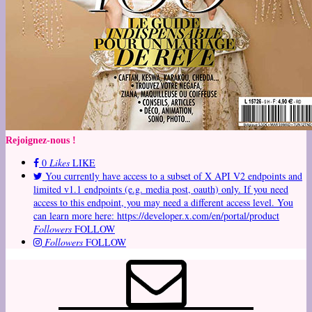
Rejoignez-nous !
0
Likes
LIKE
You currently have access to a subset of X API V2 endpoints and
limited v1.1 endpoints (e.g. media post, oauth) only. If you need
access to this endpoint, you may need a different access level. You
can learn more here: https://developer.x.com/en/portal/product
Followers
FOLLOW
Followers
FOLLOW