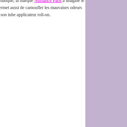
lématique, la marque
Nubiance Paris
a imaginé le
 permet aussi de camoufler les mauvaises odeurs
son tube applicateur roll-on.