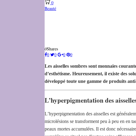
0
Beauté
0
Shares
0
0
0
0
Les aisselles sombres sont monnaies courantes
d’esthétisme. Heureusement, il existe des sol
développé toute une gamme de produits anti-
L’hyperpigmentation des aisselles,
L’hyperpigmentation des aisselles est généralemen
microlésions se transforment peu à peu en en tac
peaux mortes accumulées. Il est donc nécessaire 