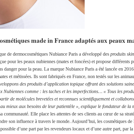
cosmétiques made in France adaptés aux peaux mat
arque de dermocosmétiques Nubiance Paris a développé des
produits skin
ue pour les peaux nubiennes (mates et foncées) et propose différents pro
sans danger pour la peau. La marque Nubiance Paris a été lancée en 201
es et métissées. Ils sont fabriqués en France, non testés sur les anima
eloppons des produits d’application topique offrant des solutions saine
x Nubiennes comme : les taches et les imperfections… « Tous les produi
rtir de molécules brevetées et reconnues scientifiquement et collabor
e au mieux aux besoins de leur patientèle », explique le fondateur de l
sa communauté. Elle place les attentes de ses clients au cœur de sa str
dre son influence à travers le monde. Aujourd’hui, les cosmétiques de 
 possible d’une part par les revendeurs locaux et d’une autre part, par l