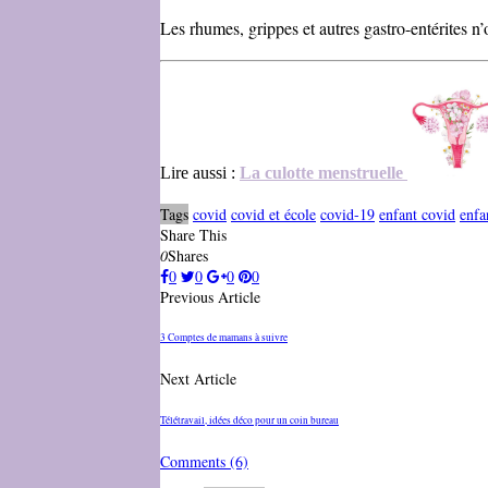
Les rhumes, grippes et autres gastro-entérites n’o
Lire aussi :
La culotte menstruelle
Tags
covid
covid et école
covid-19
enfant covid
enfa
Share This
0
Shares
0
0
0
0
Previous Article
3 Comptes de mamans à suivre
Next Article
Télétravail, idées déco pour un coin bureau
Comments
(6)