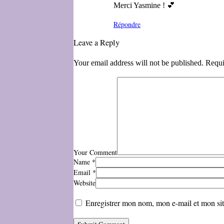
Merci Yasmine ! 💕
Répondre
Leave a Reply
Your email address will not be published. Requi
Your Comment
Name
*
Email
*
Website
Enregistrer mon nom, mon e-mail et mon si