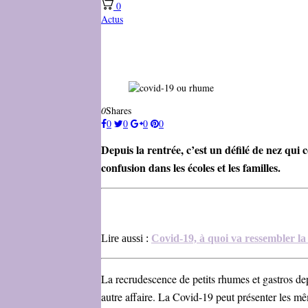
0
Actus
0
Shares
0
0
0
0
Depuis
la rentrée, c’est un défilé de nez qui
confusion dans les écoles et les familles.
Lire aussi :
Covid-19, à quoi va ressembler la
La recrudescence de petits rhumes et gastros depu
autre affaire. La Covid-19 peut présenter les 