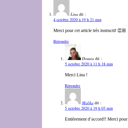
Lina
dit :
4 octobre 2020 à 19 h 21 min
Merci pour cet article très instructif 👏🏼
Répondre
Dounia
dit :
5 octobre 2020 à 11 h 18 min
Merci Lina !
Répondre
Malika
dit :
5 octobre 2020 à 19 h 03 min
Entièrement d’accord!! Merci pour l