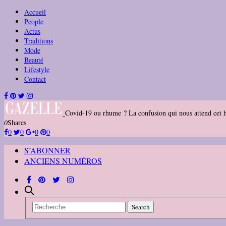
Accueil
People
Actus
Traditions
Mode
Beauté
Lifestyle
Contact
Covid-19 ou rhume ? La confusion qui nous attend cet h
0
Shares
0
0
0
0
S’ABONNER
ANCIENS NUMÉROS