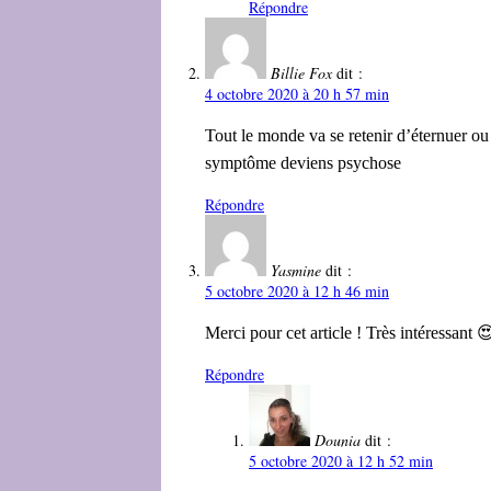
Répondre
Billie Fox
dit :
4 octobre 2020 à 20 h 57 min
Tout le monde va se retenir d’éternuer ou 
symptôme deviens psychose
Répondre
Yasmine
dit :
5 octobre 2020 à 12 h 46 min
Merci pour cet article ! Très intéressant 
Répondre
Dounia
dit :
5 octobre 2020 à 12 h 52 min