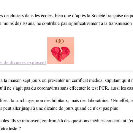
ues de clusters dans les écoles, bien que d’après
la Société française de 
 (de moins de) 10 ans, ne contribue pas significativement à la transmis
s de divorces explosent
 à la maison sept jours où présenter un certificat médical stipulant qu’il
qu’il ne s’agit pas du coronavirus sans effectuer le test PCR, aussi les c
édites : la surcharge, non des hôpitaux, mais des laboratoires ! En effet, l
s peut aller jusqu’à une dizaine de jours quand ce n’est pas plus !
les. Ils se retrouvent confronté à des questions inédites concernant l’ento
 être testé ?