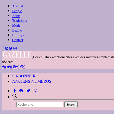
Accueil
People
Actus
Traditions
Mode
Beauté
Lifestyle
Contact
Des collabs exceptionnelles avec des marques emblémati
0
Shares
0
0
0
0
S’ABONNER
ANCIENS NUMÉROS