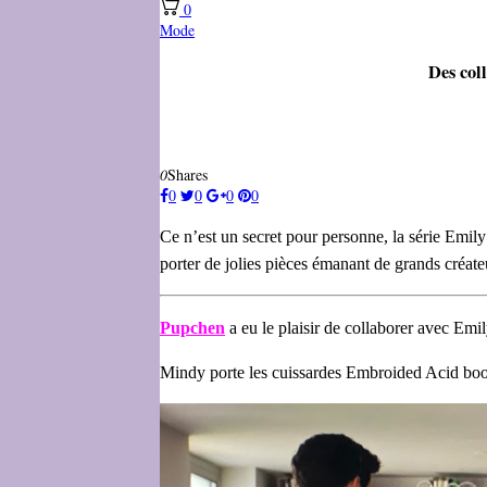
0
Mode
Des col
0
Shares
0
0
0
0
Ce n’est un secret pour personne, la série Emily 
porter de jolies pièces émanant de grands créateu
Pupchen
a eu le plaisir de collaborer avec Emil
Mindy porte les cuissardes Embroided Acid boot