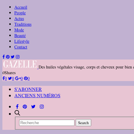
Accueil
People
Actus
Traditions
Mode
Beauté
Lifestyle
Contact
Des huiles végétales visage, corps et cheveux pour bien 
0
Shares
0
0
0
0
S’ABONNER
ANCIENS NUMÉROS