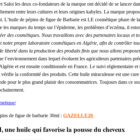
et Saloi les deux co-fondateurs de la marque ont décidé de se lancer da
ement entre leurs cultures et leurs origines kabyles. La marque propos
t. L’huile de pépins de figue de Barbarie est LE cosmétique phare de l
ntre les marques du temps sur l’épiderme, les problèmes d’eczéma, il es
réer des cosmétiques. Nous travaillons avec des partenaires locaux et tou
notre propre laboratoire cosmétiques en Algérie, afin de contrôler tout
e liberté dans la production des produits finis que nous allons propose
que l’environnement dans lequel évoluent les agriculteurs partenaires pr
Algérie et est ensuite conditionnée en France. Le suivi réglementaire et
 vérifie la conformité des produits. Cette huile miraculeuse est une cure
onde pour le plus grand plaisir des consommatrices. Toujours dans ce s
rochainement.
metique/
ins de figue de barbarie 30ml :
GAZELLE20
, une huile qui favorise la pousse du cheveux