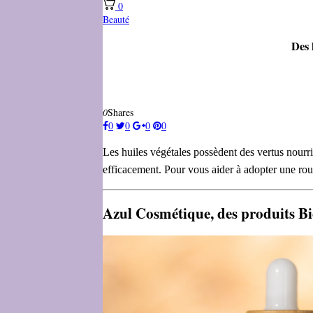
0
Beauté
Des 
0
Shares
0
0
0
0
Les huiles végétales possèdent des vertus nourr
efficacement. Pour vous aider à adopter une rout
Azul Cosmétique, des produits Bio