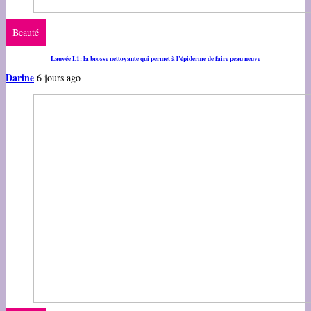
Beauté
Lauvée L1: la brosse nettoyante qui permet à l’épiderme de faire peau neuve
Darine
6 jours ago