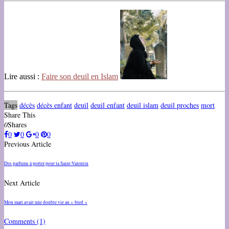
Lire aussi :
Faire son deuil en Islam
Tags
décès
décès enfant
deuil
deuil enfant
deuil islam
deuil proches
mort
Share This
0
Shares
0
0
0
0
Previous Article
Des parfums à porter pour la Saint-Valentin
Next Article
Mon mari avait une double vie au « bled »
Comments
(1)