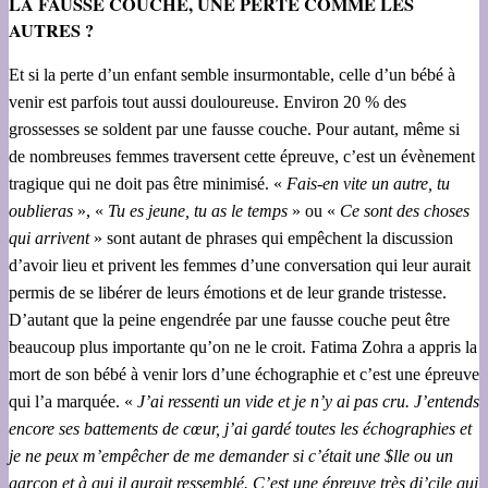
LA FAUSSE COUCHE, UNE PERTE COMME LES
AUTRES ?
Et si la perte d’un enfant semble insurmontable, celle d’un bébé à
venir est parfois tout aussi douloureuse. Environ 20 % des
grossesses se soldent par une fausse couche. Pour autant, même si
de nombreuses femmes traversent cette épreuve, c’est un évènement
tragique qui ne doit pas être minimisé. «
Fais-en vite un autre, tu
oublieras
», «
Tu es jeune, tu as le temps
» ou «
Ce sont des choses
qui arrivent
» sont autant de phrases qui empêchent la discussion
d’avoir lieu et privent les femmes d’une conversation qui leur aurait
permis de se libérer de leurs émotions et de leur grande tristesse.
D’autant que la peine engendrée par une fausse couche peut être
beaucoup plus importante qu’on ne le croit. Fatima Zohra a appris la
mort de son bébé à venir lors d’une échographie et c’est une épreuve
qui l’a marquée. «
J’ai ressenti un vide et je n’y ai pas cru. J’entends
encore ses battements de cœur, j’ai gardé toutes les échographies et
je ne peux m’empêcher de me demander si c’était une $lle ou un
garçon et à qui il aurait ressemblé. C’est une épreuve très di’cile qui