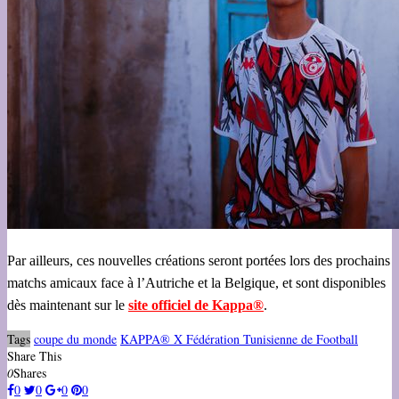
Par ailleurs, ces nouvelles créations seront portées lors des prochains
matchs amicaux face à l’Autriche et la Belgique, et sont disponibles
dès maintenant sur le
site officiel de Kappa®
.
Tags
coupe du monde
KAPPA® X Fédération Tunisienne de Football
Share This
0
Shares
0
0
0
0