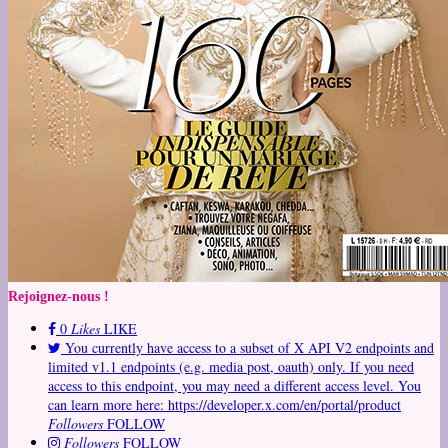
Rejoignez-nous !
0
Likes
LIKE
You currently have access to a subset of X API V2 endpoints and
limited v1.1 endpoints (e.g. media post, oauth) only. If you need
access to this endpoint, you may need a different access level. You
can learn more here: https://developer.x.com/en/portal/product
Followers
FOLLOW
Followers
FOLLOW