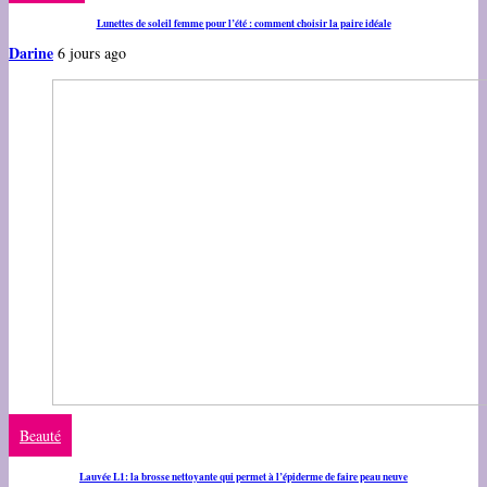
Lunettes de soleil femme pour l’été : comment choisir la paire idéale
Darine
6 jours ago
Beauté
Lauvée L1: la brosse nettoyante qui permet à l’épiderme de faire peau neuve