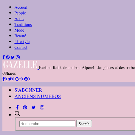
Accueil
People
Actus
Traditions
Mode
Beauté
Lifestyle
Contact
Karima Rafik de maison Alpérel: des glaces et des sorbe
0
Shares
0
0
0
0
S’ABONNER
ANCIENS NUMÉROS