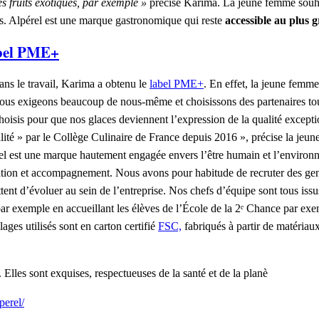
s fruits exotiques, par exemple »
précise Karima. La jeune femme souhai
s. Alpérel est une marque gastronomique qui reste
accessible au plus
bel PME+
dans le travail, Karima a obtenu le
label PME+
. En effet, la jeune femme
« Nous exigeons beaucoup de nous-même et choisissons des partenaires to
isis pour que nos glaces deviennent l’expression de la qualité excepti
alité » par le Collège Culinaire de France depuis 2016 », précise la je
érel est une marque hautement engagée envers l’être humain et l’environn
tion et accompagnement. Nous avons pour habitude de recruter des gens
ttent d’évoluer au sein de l’entreprise. Nos chefs d’équipe sont tous iss
 par exemple en accueillant les élèves de l’École de la 2ᵉ Chance par exe
ages utilisés sont en carton certifié
FSC,
fabriqués à partir de matériau
 Elles sont exquises, respectueuses de la santé et de la planè
perel/