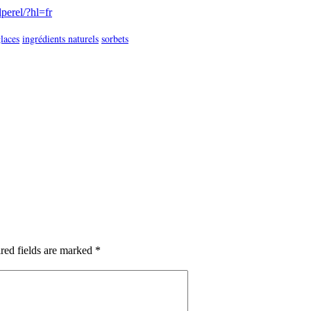
perel/?hl=fr
laces
ingrédients naturels
sorbets
red fields are marked *