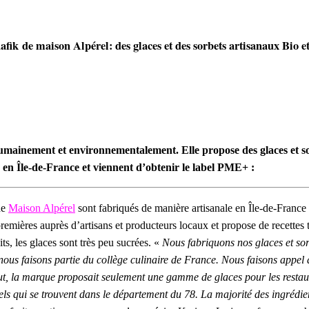
fik de maison Alpérel: des glaces et des sorbets artisanaux Bio 
umainement et environnementalement. Elle propose des glaces et sor
és en Île-de-France et viennent d’obtenir le label PME+ :
de
Maison Alpérel
sont fabriqués de manière artisanale en Île-de-France 
remières auprès d’artisans et producteurs locaux et propose de recettes tra
its, les glaces sont très peu sucrées. «
Nous fabriquons nos glaces et sor
 nous faisons partie du collège culinaire de France. Nous faisons appel 
ut, la marque proposait seulement une gamme de glaces pour les restaur
els qui se trouvent dans le département du 78. La majorité des ingrédien