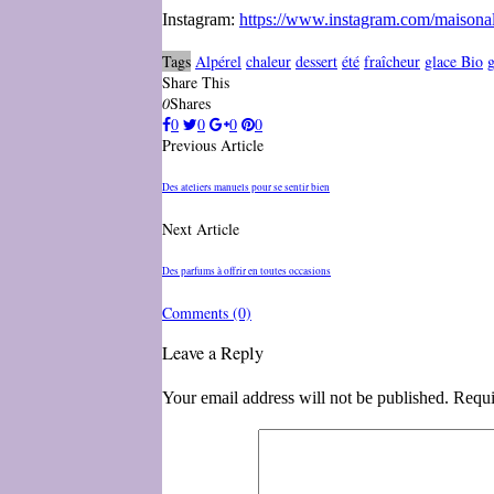
Instagram:
https://www.instagram.com/maisonal
Tags
Alpérel
chaleur
dessert
été
fraîcheur
glace Bio
g
Share This
0
Shares
0
0
0
0
Previous Article
Des ateliers manuels pour se sentir bien
Next Article
Des parfums à offrir en toutes occasions
Comments
(0)
Leave a Reply
Your email address will not be published. Requi