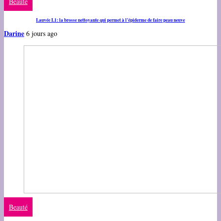
Beauté
Lauvée L1: la brosse nettoyante qui permet à l’épiderme de faire peau neuve
Darine
6 jours ago
Beauté