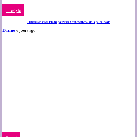
Lifestyle
Lunettes de soleil femme pour l’été : comment choisir la paire idéale
Darine
6 jours ago