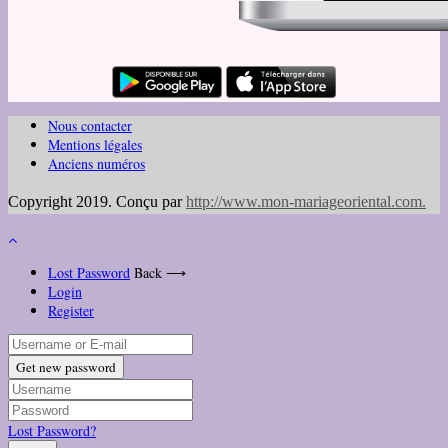
Nous contacter
Mentions légales
Anciens numéros
Copyright 2019. Conçu par
http://www.mon-mariageoriental.com
.
Lost Password
Back ⟶
Login
Register
Get new password
Lost Password?