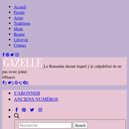
Accueil
People
Actus
Traditions
Mode
Beauté
Lifestyle
Contact
Le Ramadan durant lequel j’ai culpabilisé de ne
pas avoir jeûné
0
Shares
0
0
0
0
S’ABONNER
ANCIENS NUMÉROS