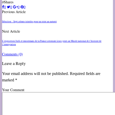
0
Shares
0
0
0
0
Previous Article
Sélection : Sept crèmes teintées pour un teint au naturel
Next Article
L’exposition Juifs et musulmans de la France coloniale à nos jours au Musée national de l’histoire de
l’immigration
Comments
(0)
Leave a Reply
Your email address will not be published. Required fields are
marked *
Your Comment