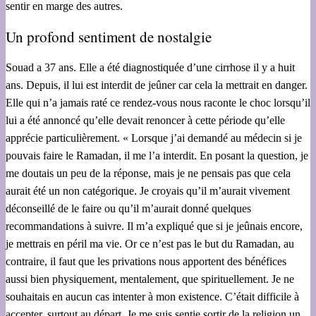
sentir en marge des autres.
Un profond sentiment de nostalgie
Souad a 37 ans. Elle a été diagnostiquée d’une cirrhose il y a huit
ans. Depuis, il lui est interdit de jeûner car cela la mettrait en danger.
Elle qui n’a jamais raté ce rendez-vous nous raconte le choc lorsqu’il
lui a été annoncé qu’elle devait renoncer à cette période qu’elle
apprécie particulièrement. « Lorsque j’ai demandé au médecin si je
pouvais faire le Ramadan, il me l’a interdit. En posant la question, je
me doutais un peu de la réponse, mais je ne pensais pas que cela
aurait été un non catégorique. Je croyais qu’il m’aurait vivement
déconseillé de le faire ou qu’il m’aurait donné quelques
recommandations à suivre. Il m’a expliqué que si je jeûnais encore,
je mettrais en péril ma vie. Or ce n’est pas le but du Ramadan, au
contraire, il faut que les privations nous apportent des bénéfices
aussi bien physiquement, mentalement, que spirituellement. Je ne
souhaitais en aucun cas intenter à mon existence. C’était difficile à
accepter, surtout au départ. Je me suis sentie sortir de la religion un