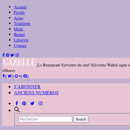
Accueil
People
Actus
Traditions
Mode
Beauté
Lifestyle
Contact
Le Restaurant Sylvestre du chef Sylvestre Wahid signe u
0
Shares
0
0
0
0
S’ABONNER
ANCIENS NUMÉROS