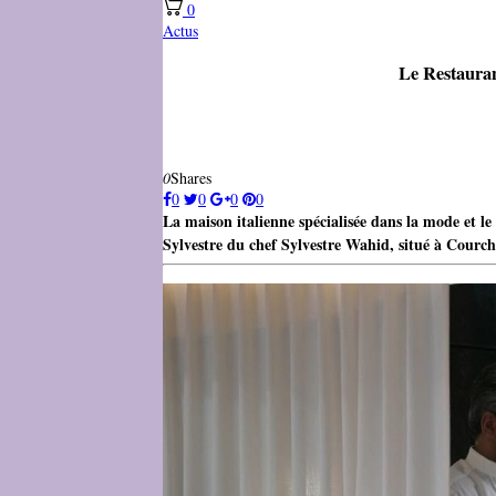
0
Actus
Le Restauran
0
Shares
0
0
0
0
La maison italienne spécialisée dans la mode et le 
Sylvestre du chef Sylvestre Wahid, situé à Courch