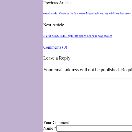
Previous Article
collab mode : Guess et l’influenceuse Mayadorable un style 90's en denim eco
Next Article
HYPO-SENSIBLE L’équilibre naturel pour une peau apaisée
Comments
(0)
Leave a Reply
Your email address will not be published. Requi
Your Comment
Name
*