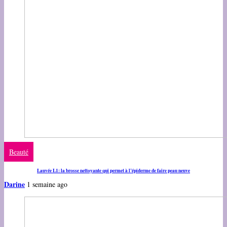
Beauté
Lauvée L1: la brosse nettoyante qui permet à l’épiderme de faire peau neuve
Darine
1 semaine ago