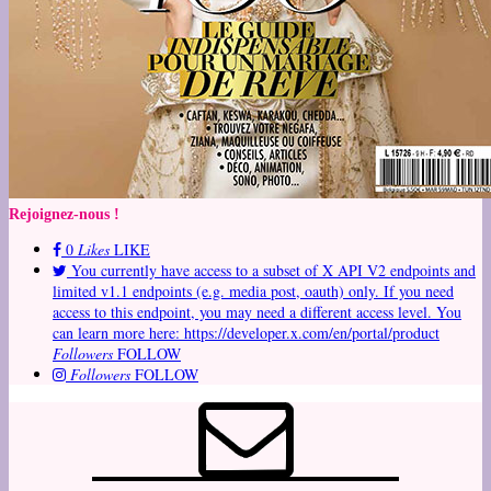
Rejoignez-nous !
0
Likes
LIKE
You currently have access to a subset of X API V2 endpoints and
limited v1.1 endpoints (e.g. media post, oauth) only. If you need
access to this endpoint, you may need a different access level. You
can learn more here: https://developer.x.com/en/portal/product
Followers
FOLLOW
Followers
FOLLOW