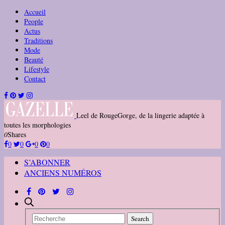
Accueil
People
Actus
Traditions
Mode
Beauté
Lifestyle
Contact
Leel de RougeGorge, de la lingerie adaptée à
toutes les morphologies
0
Shares
0
0
0
0
S’ABONNER
ANCIENS NUMÉROS