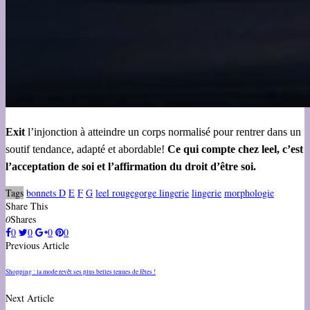
Exit
l’injonction à atteindre un corps normalisé pour rentrer dans un
soutif tendance, adapté et abordable!
Ce qui compte chez leel, c’est
l’acceptation de soi et l’affirmation du droit d’être soi.
Tags
bonnets D
E
F
G
leel rougegorge lingerie
lingerie
morphologie
Share This
0
Shares
0
0
0
0
Previous Article
Shopping : la mode revêt ses plus belles tenues de fêtes !
Next Article