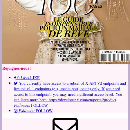
Rejoignez-nous !
0
Likes
LIKE
You currently have access to a subset of X API V2 endpoints and
limited v1.1 endpoints (e.g. media post, oauth) only. If you need
access to this endpoint, you may need a different access level. You
can learn more here: https://developer.x.com/en/portal/product
Followers
FOLLOW
Followers
FOLLOW