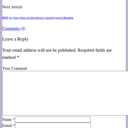
Next Article
B&M, de jolies pièces de décoration et vaisselle pour le Ramadan
Comments
(0)
Leave a Reply
Your email address will not be published. Required fields are
marked *
Your Comment
Name
*
Email
*