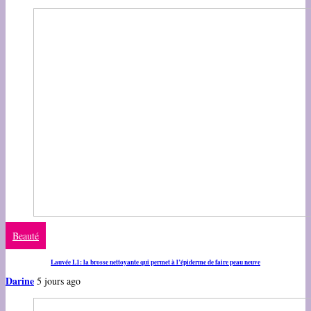
Beauté
Lauvée L1: la brosse nettoyante qui permet à l’épiderme de faire peau neuve
Darine
5 jours ago