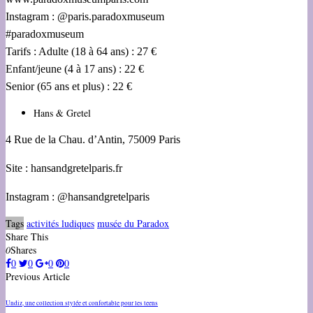
Instagram : @paris.paradoxmuseum
#paradoxmuseum
Tarifs : Adulte (18 à 64 ans) : 27 €
Enfant/jeune (4 à 17 ans) : 22 €
Senior (65 ans et plus) : 22 €
Hans & Gretel
4 Rue de la Chau. d’Antin, 75009 Paris
Site : hansandgretelparis.fr
Instagram : @hansandgretelparis
Tags
activités ludiques
musée du Paradox
Share This
0
Shares
0
0
0
0
Previous Article
Undiz, une collection stylée et confortable pour les teens