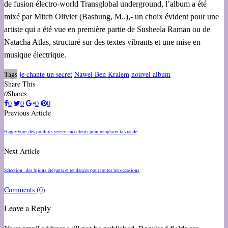
de fusion électro-world Transglobal underground, l’album a été
mixé par Mitch Olivier (Bashung, M..),- un choix évident pour une
artiste qui a été vue en première partie de Susheela Raman ou de
Natacha Atlas, structuré sur des textes vibrants et une mise en
musique électrique.
Tags
je chante un secret
Nawel Ben Kraiem
nouvel album
Share This
0
Shares
0
0
0
0
Previous Article
HappyVore, des produits vegies succulents pour remplacer la viande
Next Article
Sélection : des bijoux élégants et tendances pour toutes les occasions
Comments
(0)
Leave a Reply