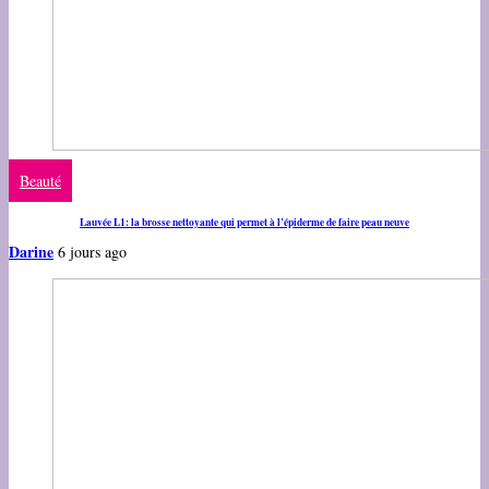
Beauté
Lauvée L1: la brosse nettoyante qui permet à l’épiderme de faire peau neuve
Darine
6 jours ago