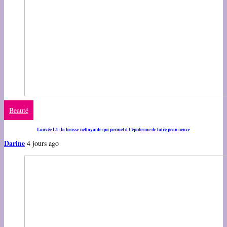
Beauté
Lauvée L1: la brosse nettoyante qui permet à l’épiderme de faire peau neuve
Darine
4 jours ago