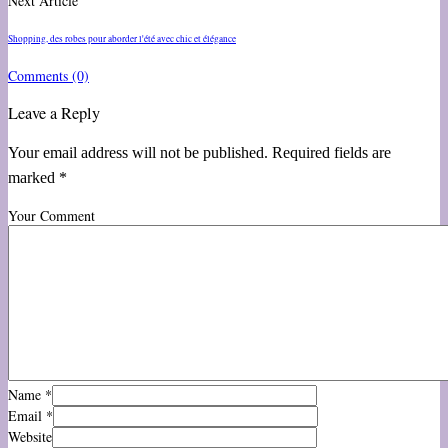
Next Article
Shopping, des robes pour aborder l'été avec chic et élégance
Comments
(0)
Leave a Reply
Your email address will not be published. Required fields are
marked *
Your Comment
Name
*
Email
*
Website