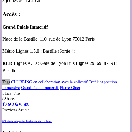
3 jeunes de 4 à 25 ans
Accès :
Grand Palais Immersif
Place de la Bastille, 110, rue de Lyon 75012 Paris
Métro
Lignes 1,5,8 : Bastille (Sortie 4)
RER
Lignes A, D : Gare de Lyon Bus Lignes 29, 69, 87, 91:
Bastille
Tags
CLUBBING
en collaboration avec le collectif Trafik
exposition
immersive
Grand Palais Immersif
Pierre Giner
Share This
0
Shares
0
0
0
0
Previous Article
Sélection à emporter facilement en weekend