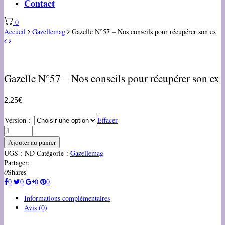
Contact
0
Accueil
Gazellemag
Gazelle N°57 – Nos conseils pour récupérer son ex
Gazelle N°57 – Nos conseils pour récupérer son ex
2,25
€
Version :
Effacer
Ajouter au panier
UGS :
ND
Catégorie :
Gazellemag
Partager:
0
Shares
0
0
0
0
Informations complémentaires
Avis (0)