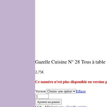
Gazelle Cuisine N° 28 Tous à table 
2,75
€
Ce numéro n’est plus disponible en version 
Version
Effacer
Ajouter au panier
UGS :
ND
Catégorie :
Gazelle cuisine