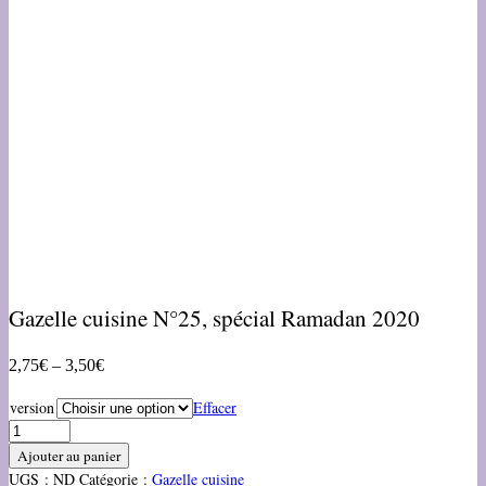
Gazelle cuisine N°25, spécial Ramadan 2020
2,75
€
–
3,50
€
version
Effacer
Ajouter au panier
UGS :
ND
Catégorie :
Gazelle cuisine