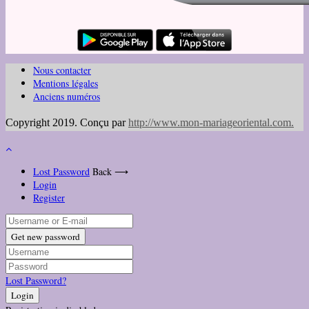
Nous contacter
Mentions légales
Anciens numéros
Copyright 2019. Conçu par
http://www.mon-mariageoriental.com
.
Lost Password
Back ⟶
Login
Register
Get new password
Lost Password?
Login