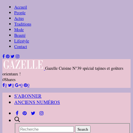
Accueil
People
Actus
Traditions
Mode
Beauté
Lifestyle
Contact
Gazelle Cuisine N°39 spécial tajines et goûters
orientaux !
0
Shares
0
0
0
0
S’ABONNER
ANCIENS NUMÉROS