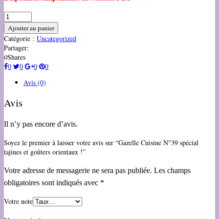
Ajouter au panier
Catégorie :
Uncategorized
Partager:
0
Shares
0
0
0
0
Avis (0)
Avis
Il n’y pas encore d’avis.
Soyez le premier à laisser votre avis sur “Gazelle Cuisine N°39 spécial
tajines et goûters orientaux !”
Votre adresse de messagerie ne sera pas publiée.
Les champs
obligatoires sont indiqués avec
*
Votre note