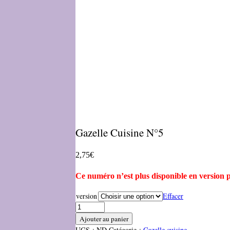
Gazelle Cuisine N°5
2,75
€
Ce numéro n’est plus disponible en version 
version
Effacer
Ajouter au panier
UGS :
ND
Catégorie :
Gazelle cuisine