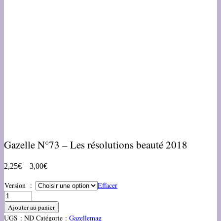
Gazelle N°73 – Les résolutions beauté 2018
2,25
€
–
3,00
€
Version :
Effacer
Ajouter au panier
UGS :
ND
Catégorie :
Gazellemag