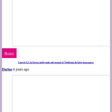
Beauté
Lauvée L1: la brosse nettoyante qui permet à l’épiderme de faire peau neuve
Darine
6 jours ago