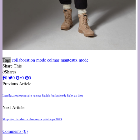
Tags
collaboration mode
colmar
manteaux
mode
Share This
0
Shares
0
0
0
0
Previous Article
La réflexologie plantaire vue par Saphïa fondatrice de Saf et du bien
Next Article
Shopping : tendances chaussures printemps 2023
Comments
(0)