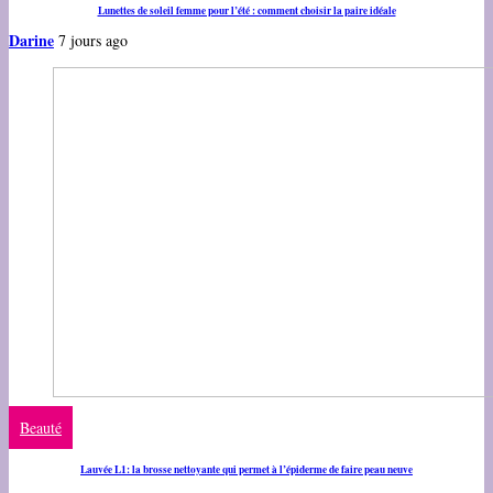
Lunettes de soleil femme pour l’été : comment choisir la paire idéale
Darine
7 jours ago
Beauté
Lauvée L1: la brosse nettoyante qui permet à l’épiderme de faire peau neuve