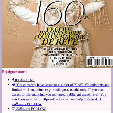
Rejoignez-nous !
0
Likes
LIKE
You currently have access to a subset of X API V2 endpoints and
limited v1.1 endpoints (e.g. media post, oauth) only. If you need
access to this endpoint, you may need a different access level. You
can learn more here: https://developer.x.com/en/portal/product
Followers
FOLLOW
Followers
FOLLOW