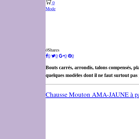
0
Mode
0
Shares
0
0
0
0
Bouts carrés, arrondis, talons compensés, pl
quelques modèles dont il ne faut surtout pas 
Chausse Mouton AMA-JAUNE à par