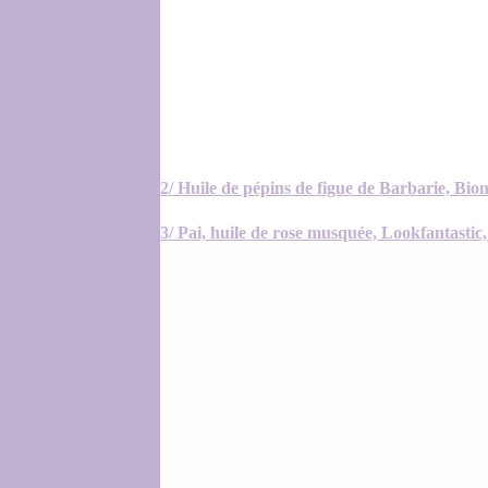
2/ Huile de pépins de figue de Barbarie, Bion
3/ Pai, huile de rose musquée, Lookfantastic,