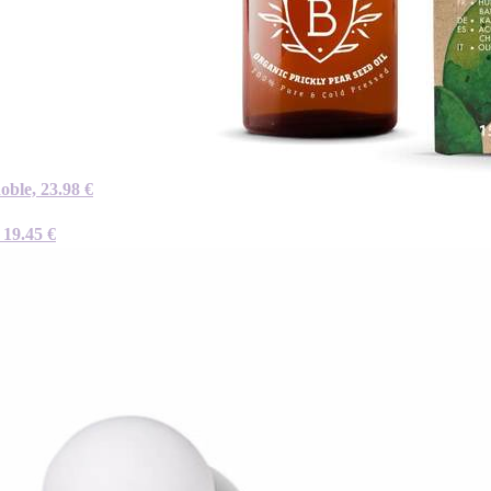
oble, 23.98 €
 19.45 €