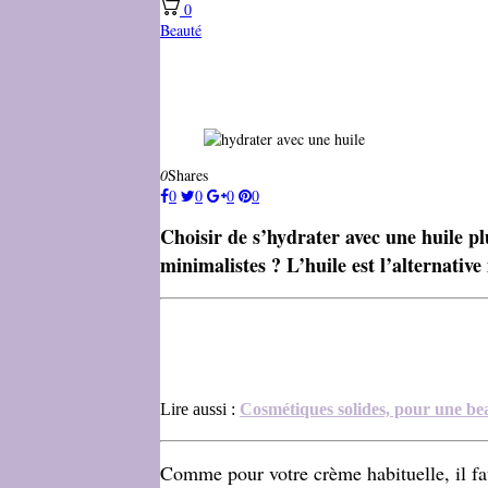
0
Beauté
0
Shares
0
0
0
0
Choisir de s’hydrater avec une huile pl
minimalistes ? L’huile est l’alternative
Lire aussi :
Cosmétiques solides, pour une be
Comme pour votre crème habituelle, il fau