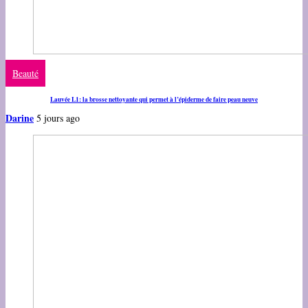
Beauté
Lauvée L1: la brosse nettoyante qui permet à l’épiderme de faire peau neuve
Darine
5 jours ago