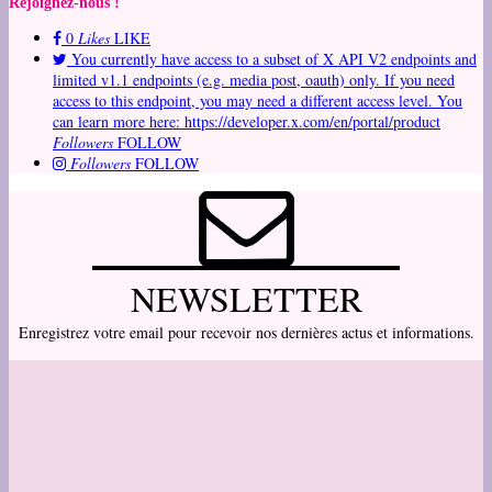
Rejoignez-nous !
0
Likes
LIKE
You currently have access to a subset of X API V2 endpoints and
limited v1.1 endpoints (e.g. media post, oauth) only. If you need
access to this endpoint, you may need a different access level. You
can learn more here: https://developer.x.com/en/portal/product
Followers
FOLLOW
Followers
FOLLOW
NEWSLETTER
Enregistrez votre email pour recevoir nos dernières actus et informations.