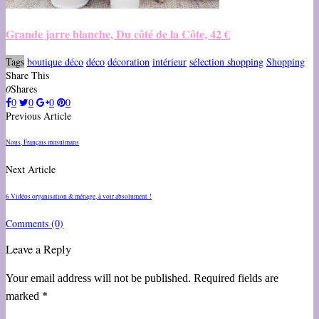
Grande jarre blanche, Du côté de la Côte, 42 €
Tags
boutique déco
déco
décoration
intérieur
sélection shopping
Shopping
Share This
0
Shares
0
0
0
0
Previous Article
Nous, Français musulmans
Next Article
6 Vidéos organisation & ménage, à voir absolument !
Comments
(0)
Leave a Reply
Your email address will not be published. Required fields are
marked *