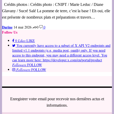
Crédits photos : Crédits photo : CNIPT / Marie Leduc / Diane
Glavany / Sucré Salé La pomme de terre, c’est la base ! Eh oui, elle
est présente de nombreux plats et préparations et travers…
Darine
14 mai 2026
0
0
Follow Us
0
Likes
LIKE
You currently have access to a subset of X API V2 endpoints and
limited v1.1 endpoints (e.g. media post, oauth) only. If you need
access to this endpoint, you may need a different access level. You
can learn more here: https://developer.x.com/en/portal/product
Followers
FOLLOW
Followers
FOLLOW
Enregistrer votre email pour recevoir nos dernières actus et
informations.