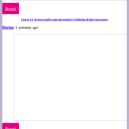
Beauté
Lauvée L1: la brosse nettoyante qui permet à l’épiderme de faire peau neuve
Darine
1 semaine ago
Beauté