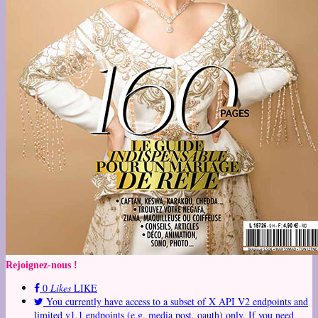
Rejoignez-nous !
0
Likes
LIKE
You currently have access to a subset of X API V2 endpoints and
limited v1.1 endpoints (e.g. media post, oauth) only. If you need