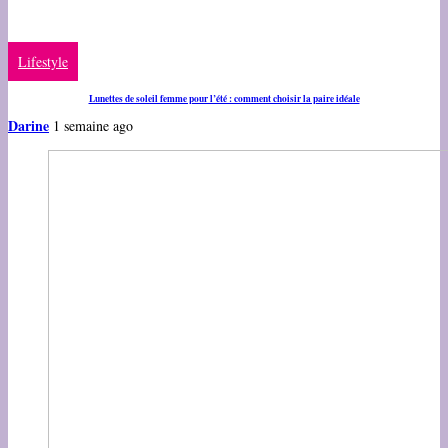
Lifestyle
Lunettes de soleil femme pour l’été : comment choisir la paire idéale
Darine
1 semaine ago