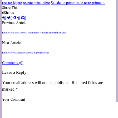
recette légère
recette printanière
Salade de pommes de terre primeurs
Share This
0
Shares
0
0
0
0
Previous Article
Recette : basboussa coco vanille individuelle au lben (Luxlait)
Next Article
Recette : bruschetta mozzarella et pêches rôties
Comments
(0)
Leave a Reply
Your email address will not be published. Required fields are
marked *
Your Comment