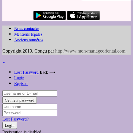
Nous contacter
Mentions légales
Anciens numéros
Copyright 2019. Conçu par
http://www.mon-mariageoriental.com
.
Lost Password
Back ⟶
Login
Register
Get new password
Lost Password?
Login
Registration is disabled.