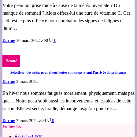
Votre peau fait grise mine à cause de la météo hivernale ? Du
manque de sommeil ? Alors offrez-lui une cure de vitamine C. Cet
actif est le plus efficace pour combattre les signes de fatigues et
illum…
Darine
16 mars 2022
0
0
Beauté
Sélection : des soins pour chouchouter son corps avant l’arrivée du printemps
Darine
2 mars 2022
En hiver nous sommes fatigués moralement, physiquement, mais pas
que… Notre peau subit aussi les inconvénients et les aléas de cette
saison. Elle est sèche, tiraille, démange jusqu’au point de …
Darine
2 mars 2022
0
0
Follow Us
0
Likes
LIKE